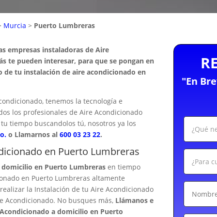
>
Murcia
>
Puerto Lumbreras
as empresas instaladoras de Aire
R
s te pueden interesar, para que se pongan en
 de tu instalación de aire acondicionado en
"En Br
condicionado, tenemos la tecnología e
odos los profesionales de Aire Acondicionado
tu tiempo buscandolos tú, nosotros ya los
o.
o Llamarnos al
600 03 23 22
.
ondicionado en Puerto Lumbreras
a domicilio en Puerto Lumbreras
en tiempo
cionado en Puerto Lumbreras altamente
ealizar la Instalación de tu Aire Acondicionado
Aire Acondicionado. No busques más,
Llámanos e
 Acondicionado a domicilio en Puerto