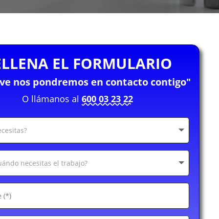
ELLENA EL FORMULARIO
eve nos pondremos en contacto contigo"
O llámanos al
600 03 23 22