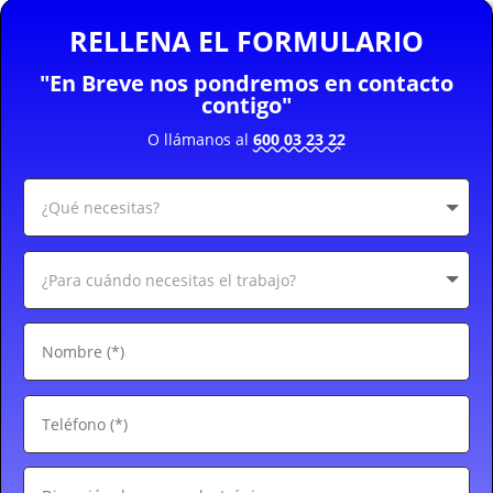
RELLENA EL FORMULARIO
"En Breve nos pondremos en contacto
contigo"
O llámanos al
600 03 23 22