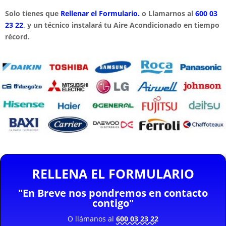
Solo tienes que
Rellenar el Formulario.
o Llamarnos al
600 03
23 22
, y un técnico instalará tu Aire Acondicionado en tiempo
récord.
RELLENA EL FORMULARIO
"En Breve nos pondremos en contacto
contigo"
O llámanos al
600 03 23 22