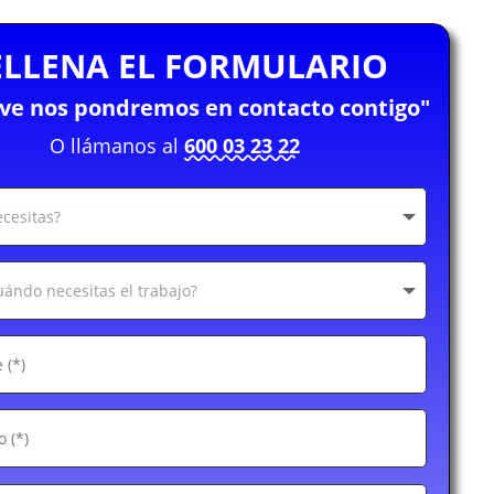
ELLENA EL FORMULARIO
eve nos pondremos en contacto contigo"
O llámanos al
600 03 23 22