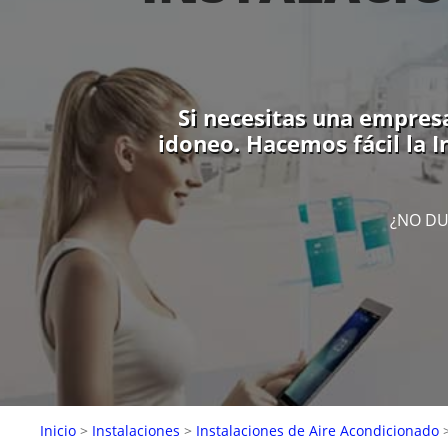
Si necesitas una empresa
idoneo. Hacemos fácil la I
¿NO DU
Inicio
>
Instalaciones
>
Instalaciones de Aire Acondicionado