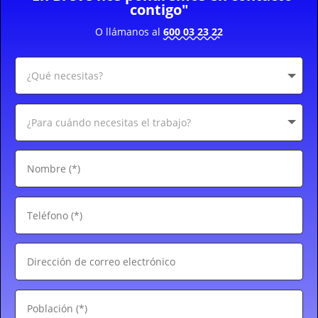
contigo"
O llámanos al
600 03 23 22