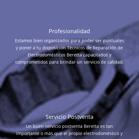
Profesionalidad
Estamos bien organizados para poder ser puntuales
y poner a tu disposición Técnicos de Reparación de
Electrodomésticos Beretta capacitados y
comprometidos para brindar un servicio de calidad.
Servicio Postventa
Un buen servicio postventa Beretta es tan
importante o más que el propio electrodoméstico y