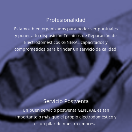
Profesionalidad
Estamos bien organizados para poder ser puntuales
y poner a tu disposición Técnicos de Reparación de
Electrodomésticos GENERAL capacitados y
comprometidos para brindar un servicio de calidad.
Servicio Postventa
Un buen servicio postventa GENERAL es tan
importante o más que el propio electrodoméstico y
es un pilar de nuestra empresa.