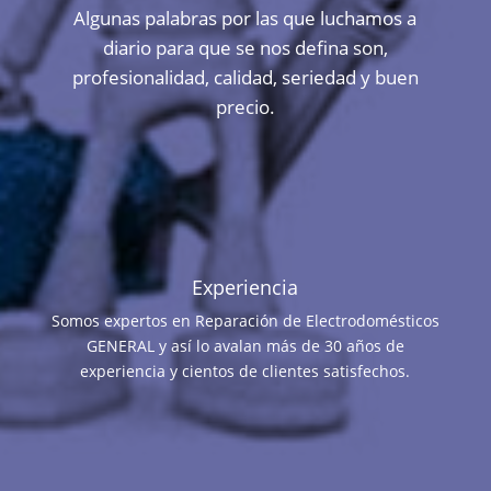
Algunas palabras por las que luchamos a
diario para que se nos defina son,
profesionalidad, calidad, seriedad y buen
precio.
Experiencia
Somos expertos en Reparación de Electrodomésticos
GENERAL y así lo avalan más de 30 años de
experiencia y cientos de clientes satisfechos.