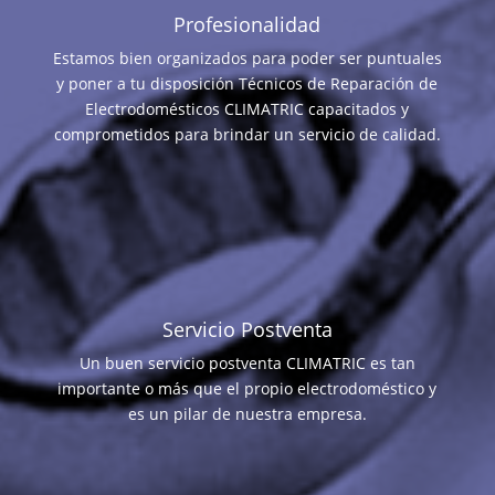
Profesionalidad
Estamos bien organizados para poder ser puntuales
y poner a tu disposición Técnicos de Reparación de
Electrodomésticos CLIMATRIC capacitados y
comprometidos para brindar un servicio de calidad.
Servicio Postventa
Un buen servicio postventa CLIMATRIC es tan
importante o más que el propio electrodoméstico y
es un pilar de nuestra empresa.