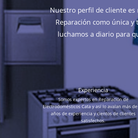
Nuestro perfil de cliente e
Reparación como única y t
luchamos a diario para qu
Experiencia
Somos expertos en Reparación de
Electrodomésticos Cata y así lo avalan más de
años de experiencia y cientos de clientes
satisfechos.