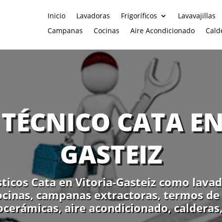
Inicio
Lavadoras
Frigoríficos
Lavavajillas
Campanas
Cocinas
Aire Acondicionado
Cald
 TÉCNICO CATA EN
GASTEIZ
icos Cata en Vitoria-Gasteiz como lavador
cocinas, campanas extractoras, termos de 
ocerámicas, aire acondicionado, calderas,