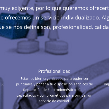
s muy exigente, por lo que queremos ofrecer
e ofrecemos un servicio individualizado. Al
e se nos defina son, profesionalidad, calida
Profesionalidad
Estamos bien organizados para poder ser
 30
puntuales y poner a tu disposición Técnicos de
im
Reparación de Electrodomésticos Cata
capacitados y comprometidos para brindar un
servicio de calidad.