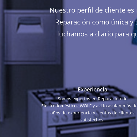
Nuestro perfil de cliente e
Reparación como única y t
luchamos a diario para qu
Experiencia
Somos expertos en Reparación de
Electrodomésticos WOLF y así lo avalan más d
años de experiencia y cientos de clientes
satisfechos.