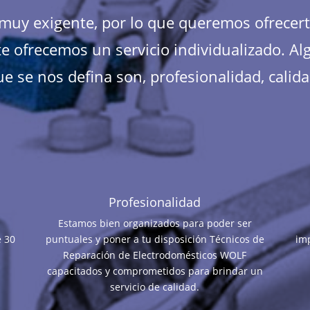
s muy exigente, por lo que queremos ofrecer
e ofrecemos un servicio individualizado. Al
e se nos defina son, profesionalidad, calida
Profesionalidad
Estamos bien organizados para poder ser
e 30
puntuales y poner a tu disposición Técnicos de
im
Reparación de Electrodomésticos WOLF
capacitados y comprometidos para brindar un
servicio de calidad.