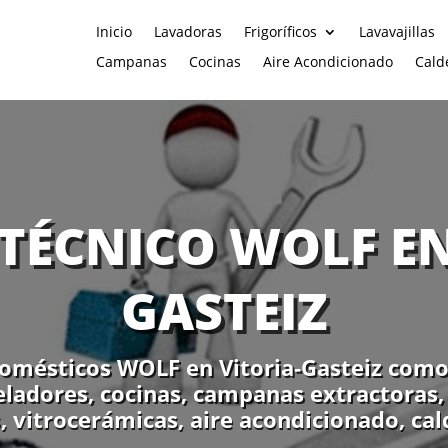
Inicio
Lavadoras
Frigoríficos
Lavavajillas
Campanas
Cocinas
Aire Acondicionado
Cald
 TÉCNICO WOLF EN
GASTEIZ
omésticos WOLF en Vitoria-Gasteiz como l
geladores, cocinas, campanas extractoras
s, vitrocerámicas, aire acondicionado, cald