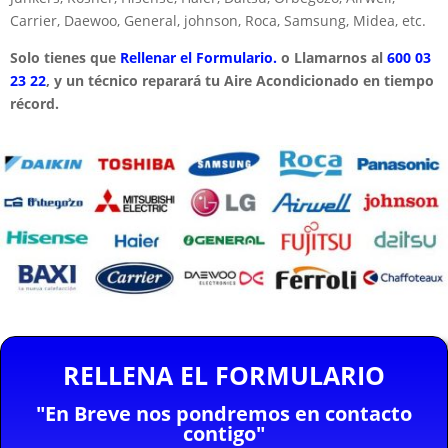
Carrier, Daewoo, General, johnson, Roca, Samsung, Midea, etc.
Solo tienes que
Rellenar el Formulario.
o Llamarnos al
600 03
23 22
, y un técnico reparará tu Aire Acondicionado en tiempo
récord.
RELLENA EL FORMULARIO
"En Breve nos pondremos en contacto
contigo"