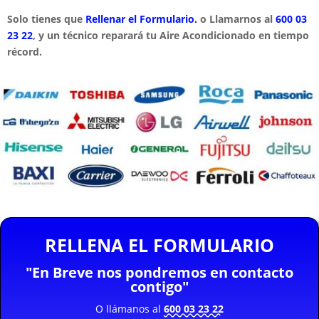
Solo tienes que
Rellenar el Formulario.
o Llamarnos al
600 03
23 22
, y un técnico reparará tu Aire Acondicionado en tiempo
récord.
RELLENA EL FORMULARIO
"En Breve nos pondremos en contacto
contigo"
O llámanos al
600 03 23 22