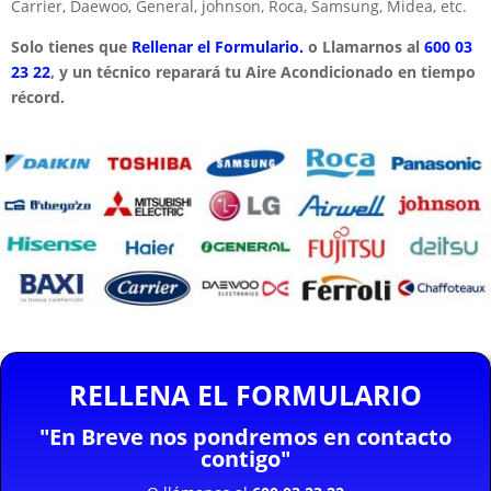
Carrier, Daewoo, General, johnson, Roca, Samsung, Midea, etc.
Solo tienes que
Rellenar el Formulario.
o Llamarnos al
600 03
23 22
, y un técnico reparará tu Aire Acondicionado en tiempo
récord.
RELLENA EL FORMULARIO
"En Breve nos pondremos en contacto
contigo"