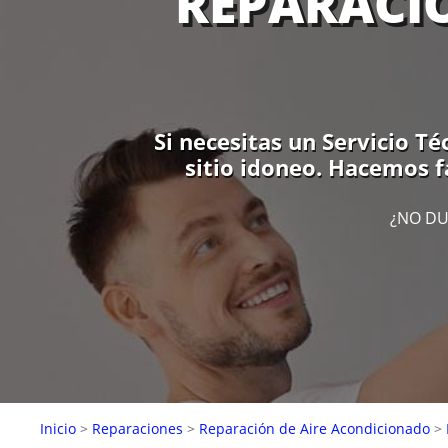
REPARACI
Si necesitas un Servicio T
sitio idoneo. Hacemos f
¿NO DU
Inicio
>
Reparaciones
>
Reparación de Aire Acondicionado
>