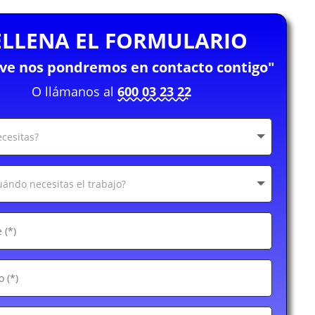
ELLENA EL FORMULARIO
eve nos pondremos en contacto contigo"
O llámanos al
600 03 23 22