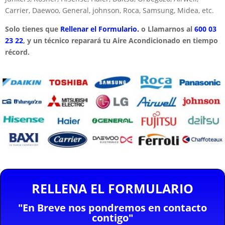
Carrier, Daewoo, General, johnson, Roca, Samsung, Midea, etc.
Solo tienes que
Rellenar el Formulario.
o Llamarnos al
600 03
23 22
, y un técnico reparará tu Aire Acondicionado en tiempo
récord.
RELLENA EL FORMULARIO
"En Breve nos pondremos en contacto
contigo"