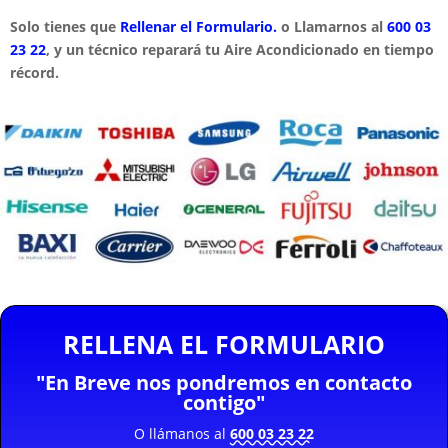
Solo tienes que
Rellenar el Formulario.
o Llamarnos al
600 03
23 22
, y un técnico reparará tu Aire Acondicionado en tiempo
récord.
RELLENA EL FORMULARIO
"En Breve nos pondremos en contacto
contigo"
O llámanos al
600 03 23 22