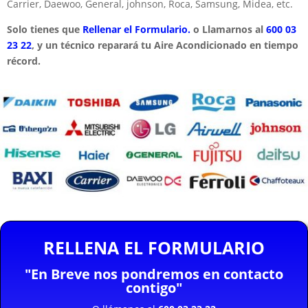
Carrier, Daewoo, General, johnson, Roca, Samsung, Midea, etc.
Solo tienes que
Rellenar el Formulario.
o Llamarnos al
600 03
23 22
, y un técnico reparará tu Aire Acondicionado en tiempo
récord.
RELLENA EL FORMULARIO
"En Breve nos pondremos en contacto
contigo"