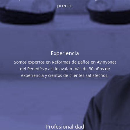
precio.
Experiencia
Somos expertos en Reformas de Baños en Avinyonet
del Penedés y así lo avalan más de 30 años de
experiencia y cientos de clientes satisfechos.
Profesionalidad