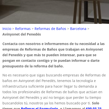
Inicio
>
Reformas
>
Reformas de Baños
>
Barcelona
>
Avinyonet del Penedés
Contacta con nosotros e informaremos de tu necesidad a las
empresas de Reformas de Baños que trabajan en Avinyonet
del Penedés y que más te pueden interesar, para que se
pongan en contacto contigo y te puedan informar o darte
presupuesto de la reforma del baño.
No es necesario que sigas buscando empresas de Reformas de
baños en Avinyonet del Penedés, tenemos la tecnología e
infraestructura suficiente para hacer llegar tu demanda a
todos los profesionales de Reformas de baños que actúan en
Avinyonet del Penedés y así no tengas que perder tu tiempo
buscandolos tú, nosotros ya los hemos buscado por ti.
Solo
tienes que
Rellenar el Formulario.
o Llamarnos al
600 03 23