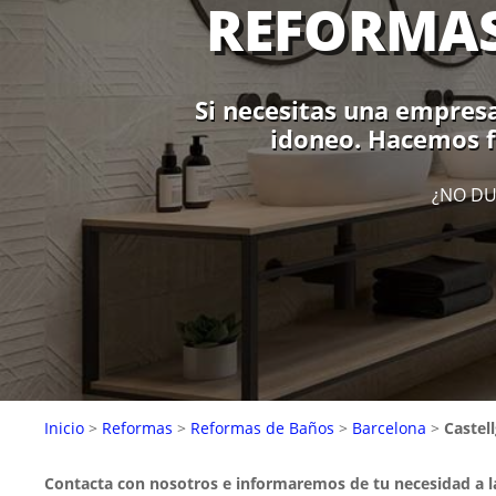
REFORMAS
Si necesitas una empresa
idoneo. Hacemos fá
¿NO DU
Inicio
>
Reformas
>
Reformas de Baños
>
Barcelona
>
Castell
Contacta con nosotros e informaremos de tu necesidad a 