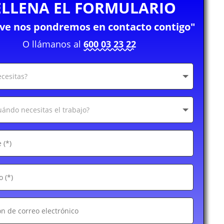
ELLENA EL FORMULARIO
eve nos pondremos en contacto contigo"
O llámanos al
600 03 23 22