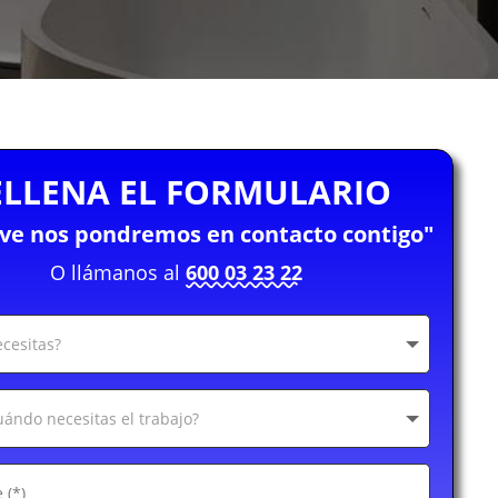
ELLENA EL FORMULARIO
eve nos pondremos en contacto contigo"
O llámanos al
600 03 23 22