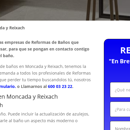
a y Reixach
las empresas de Reformas de Baños que
R
sar, para que se pongan en contacto contigo
l baño.
"En Br
de baños en Moncada y Reixach, tenemos la
u demanda a todos los profesionales de Reformas
que perder tu tiempo buscandolos tú, nosotros
rmulario.
o Llamarnos al
600 03 23 22
.
en Moncada y Reixach
ch
ño. Puede incluir la actualización de azulejos,
 darle al baño un aspecto más moderno o