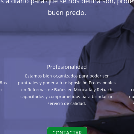
 a diario para que se nos defina son, profes
buen precio.
Profesionalidad
Estamos bien organizados para poder ser
años
puntuales y poner a tu disposición Profesionales
os.
en Reformas de Baños en Moncada y Reixach
r
capacitados y comprometidos para brindar un
nu
servicio de calidad.
CONTACTAR