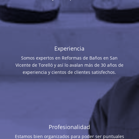
Experiencia
Somos expertos en Reformas de Baños en San
Vicente de Torelló y así lo avalan más de 30 años de
experiencia y cientos de clientes satisfechos.
Profesionalidad
Estamos bien organizados para poder ser puntuales