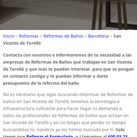
Inicio
>
Reformas
>
Reformas de Baños
>
Barcelona
>
San
Vicente de Torelló
Contacta con nosotros e informaremos de tu necesidad a las
empresas de Reformas de Baños que trabajan en San Vicente
de Torelló y que más te pueden interesar, para que se pongan
en contacto contigo y te puedan informar o darte
presupuesto de la reforma del baño.
No es necesario que sigas buscando empresas de Reformas de
baños en San Vicente de Torelló, tenemos la tecnología e
infraestructura suficiente para hacer llegar tu demanda a
todos los profesionales de Reformas de baños que actúan en
San Vicente de Torelló y así no tengas que perder tu tiempo
buscandolos tú, nosotros ya los hemos buscado por ti.
Solo
tienes que
Rellenar el Formulario.
o Llamarnos al
600 03 23