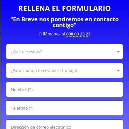
RELLENA EL FORMULARIO
"En Breve nos pondremos en contacto
contigo"
O llámanos al
600 03 23 22