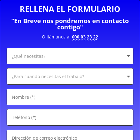
RELLENA EL FORMULARIO
"En Breve nos pondremos en contacto
contigo"
O llámanos al
600 03 23 22