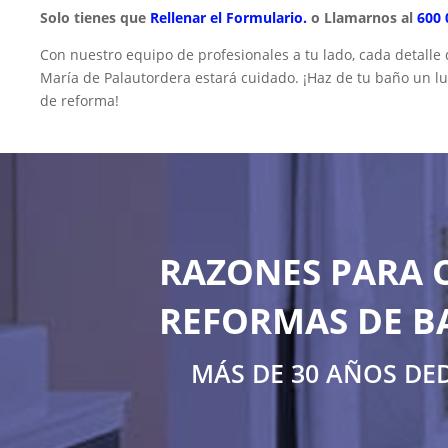
Solo tienes que
Rellenar el Formulario.
o Llamarnos al
600 
Con nuestro equipo de profesionales a tu lado, cada detalle
María de Palautordera estará cuidado. ¡Haz de tu baño un lu
de reforma!
RAZONES PARA 
REFORMAS DE B
MÁS DE 30 AÑOS DE