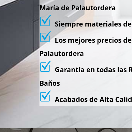
María de Palautordera
Siempre materiales de 
Los mejores precios de
Palautordera
Garantía en todas las 
Baños
Acabados de Alta Cali