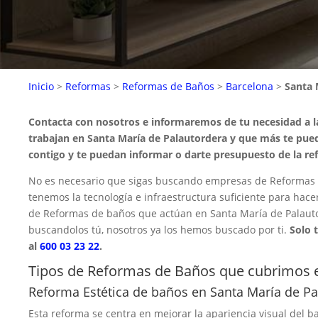
Inicio
>
Reformas
>
Reformas de Baños
>
Barcelona
>
Santa 
Contacta con nosotros e informaremos de tu necesidad a 
trabajan en Santa María de Palautordera y que más te pue
contigo y te puedan informar o darte presupuesto de la re
No es necesario que sigas buscando empresas de Reformas 
tenemos la tecnología e infraestructura suficiente para hace
de Reformas de baños que actúan en Santa María de Palauto
buscandolos tú, nosotros ya los hemos buscado por ti.
Solo 
al
600 03 23 22
.
Tipos de Reformas de Baños que cubrimos e
Reforma Estética de baños en Santa María de Pa
Esta reforma se centra en mejorar la apariencia visual del ba