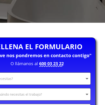
ELLENA EL FORMULARIO
eve nos pondremos en contacto contigo"
O llámanos al
600 03 23 22