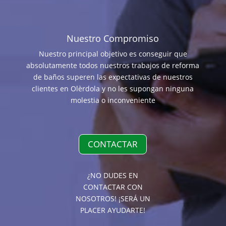
Nuestro Compromiso
Nuestro principal objetivo es conseguir que
absolutamente todos nuestros trabajos de reforma
de baños superen las expectativas de nuestros
clientes en Olèrdola y no les supongan ninguna
molestia o inconveniente
CONTACTAR
¿NO DUDES EN
CONTACTAR CON
NOSOTROS! ¡SERÁ UN
PLACER AYUDARTE!