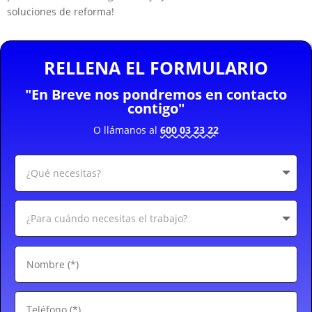
soluciones de reforma!
RELLENA EL FORMULARIO
"En Breve nos pondremos en contacto
contigo"
O llámanos al
600 03 23 22