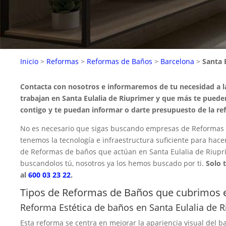
Inicio
>
Reformas
>
Reformas de Baños
>
Barcelona
>
Santa 
Contacta con nosotros e informaremos de tu necesidad a 
trabajan en Santa Eulalia de Riuprimer y que más te puede
contigo y te puedan informar o darte presupuesto de la re
No es necesario que sigas buscando empresas de Reformas d
tenemos la tecnología e infraestructura suficiente para hace
de Reformas de baños que actúan en Santa Eulalia de Riupri
buscandolos tú, nosotros ya los hemos buscado por ti.
Solo 
al
600 03 23 22
.
Tipos de Reformas de Baños que cubrimos e
Reforma Estética de baños en Santa Eulalia de 
Esta reforma se centra en mejorar la apariencia visual del ba