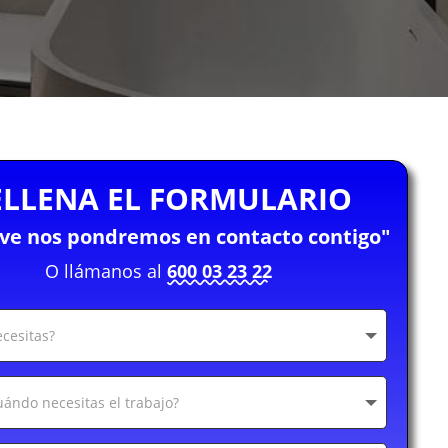
ELLENA EL FORMULARIO
eve nos pondremos en contacto contigo"
O llámanos al
600 03 23 22