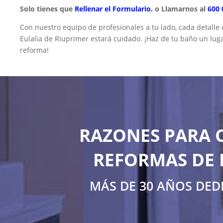
Solo tienes que
Rellenar el Formulario.
o Llamarnos al
600 
Con nuestro equipo de profesionales a tu lado, cada detalle
Eulalia de Riuprimer estará cuidado. ¡Haz de tu baño un luga
reforma!
RAZONES PARA 
REFORMAS DE 
MÁS DE 30 AÑOS DED