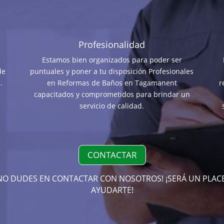
Profesionalidad
Estamos bien organizados para poder ser
de
puntuales y poner a tu disposición Profesionales
.
en Reformas de Baños en Tagamanent
r
capacitados y comprometidos para brindar un
servicio de calidad.
CONTACTAR
NO DUDES EN CONTACTAR CON NOSOTROS! ¡SERÁ UN PLAC
AYUDARTE!