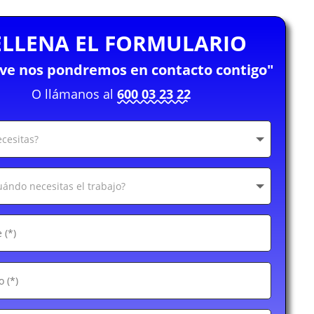
ELLENA EL FORMULARIO
eve nos pondremos en contacto contigo"
O llámanos al
600 03 23 22