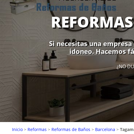
REFORMAS
Si necesitas una empresa 
idoneo. Hacemos fá
¿NO DU
Inicio
>
Reformas
>
Reformas de Baños
>
Barcelona
>
Tagam