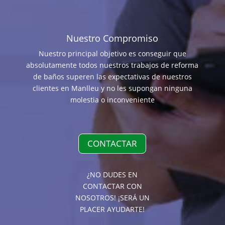
Nuestro Compromiso
Nuestro principal objetivo es conseguir que
absolutamente todos nuestros trabajos de reforma
de baños superen las expectativas de nuestros
clientes en Manlleu y no les supongan ninguna
molestia o inconveniente
CONTACTAR
¿NO DUDES EN
CONTACTAR CON
NOSOTROS! ¡SERÁ UN
PLACER AYUDARTE!