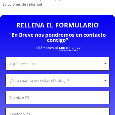
soluciones de reforma!
RELLENA EL FORMULARIO
"En Breve nos pondremos en contacto
contigo"
O llámanos al
600 03 23 22