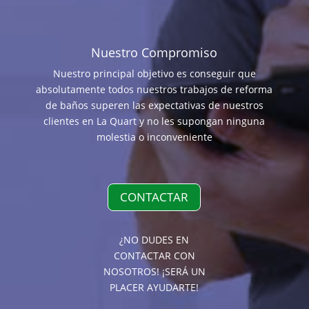
Nuestro Compromiso
Nuestro principal objetivo es conseguir que
absolutamente todos nuestros trabajos de reforma
de baños superen las expectativas de nuestros
clientes en La Quart y no les supongan ninguna
molestia o inconveniente
CONTACTAR
¿NO DUDES EN
CONTACTAR CON
NOSOTROS! ¡SERÁ UN
PLACER AYUDARTE!