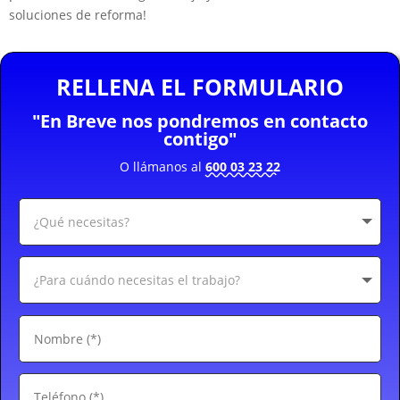
soluciones de reforma!
RELLENA EL FORMULARIO
"En Breve nos pondremos en contacto
contigo"
O llámanos al
600 03 23 22