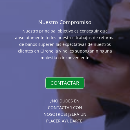
Nuestro Compromiso
Nuestro principal objetivo es conseguir que
absolutamente todos nuestros trabajos de reforma
de baños superen las expectativas de nuestros
clientes en Gironella y no les supongan ninguna
molestia o inconveniente
CONTACTAR
¿NO DUDES EN
CONTACTAR CON
NOSOTROS! ¡SERÁ UN
PLACER AYUDARTE!