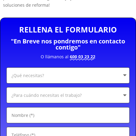
soluciones de reforma!
RELLENA EL FORMULARIO
"En Breve nos pondremos en contacto
contigo"
O llámanos al
600 03 23 22