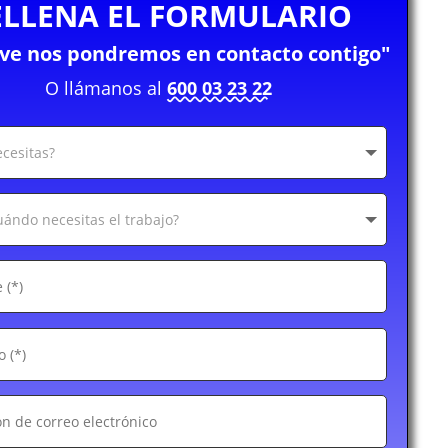
ELLENA EL FORMULARIO
eve nos pondremos en contacto contigo"
O llámanos al
600 03 23 22