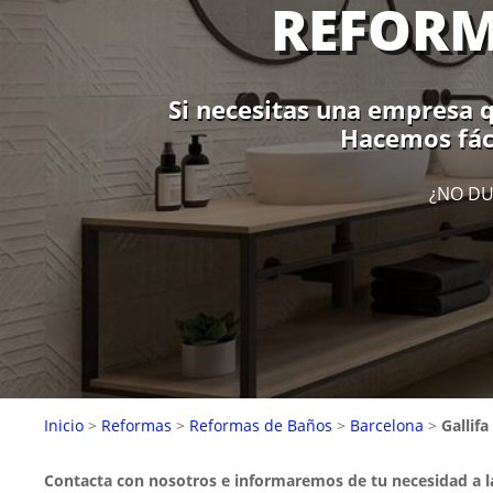
REFORM
Si necesitas una empresa qu
Hacemos fáci
¿NO DU
Inicio
>
Reformas
>
Reformas de Baños
>
Barcelona
>
Gallifa
Contacta con nosotros e informaremos de tu necesidad a 