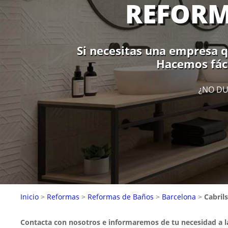
REFORM
Si necesitas una empresa qu
Hacemos fáci
¿NO DU
Inicio
>
Reformas
>
Reformas de Baños
>
Barcelona
>
Cabrils
Contacta con nosotros e informaremos de tu necesidad a 