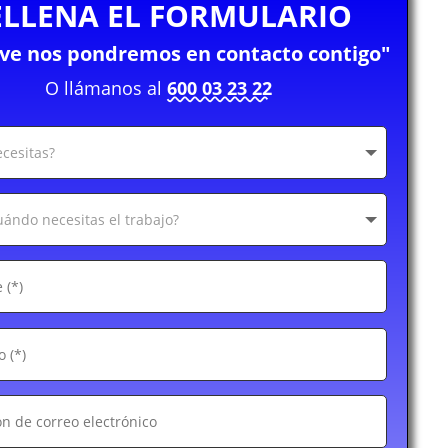
ELLENA EL FORMULARIO
eve nos pondremos en contacto contigo"
O llámanos al
600 03 23 22