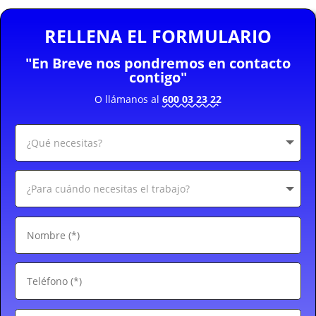
RELLENA EL FORMULARIO
"En Breve nos pondremos en contacto
contigo"
O llámanos al
600 03 23 22