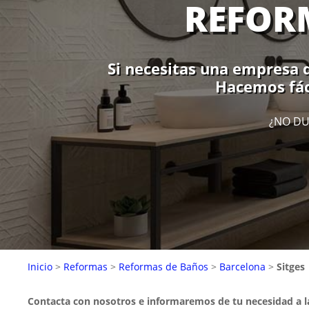
REFORM
Si necesitas una empresa q
Hacemos fáci
¿NO DU
Inicio
>
Reformas
>
Reformas de Baños
>
Barcelona
>
Sitges
Contacta con nosotros e informaremos de tu necesidad a 