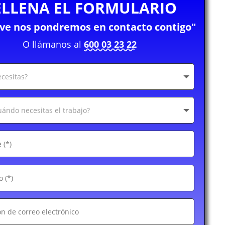
ELLENA EL FORMULARIO
eve nos pondremos en contacto contigo"
O llámanos al
600 03 23 22