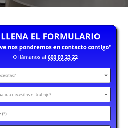
ELLENA EL FORMULARIO
eve nos pondremos en contacto contigo"
O llámanos al
600 03 23 22