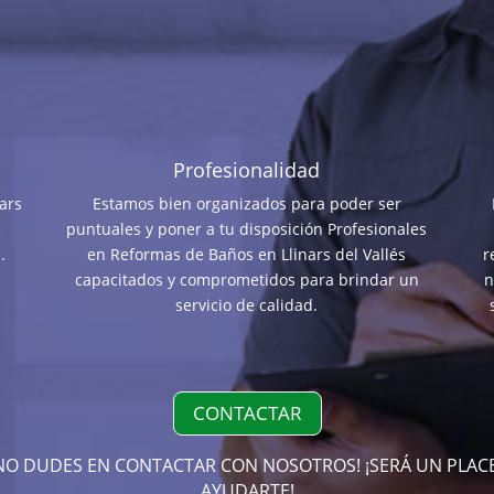
Profesionalidad
ars
Estamos bien organizados para poder ser
e
puntuales y poner a tu disposición Profesionales
.
en Reformas de Baños en Llinars del Vallés
r
capacitados y comprometidos para brindar un
n
servicio de calidad.
CONTACTAR
NO DUDES EN CONTACTAR CON NOSOTROS! ¡SERÁ UN PLAC
AYUDARTE!