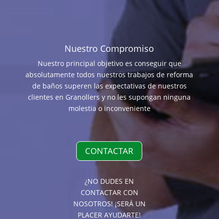
Nuestro Compromiso
Nuestro principal objetivo es conseguir que
absolutamente todos nuestros trabajos de reforma
de baños superen las expectativas de nuestros
clientes en Granollers y no les supongan ninguna
molestia o inconveniente
CONTACTAR
¿NO DUDES EN
CONTACTAR CON
NOSOTROS! ¡SERÁ UN
PLACER AYUDARTE!