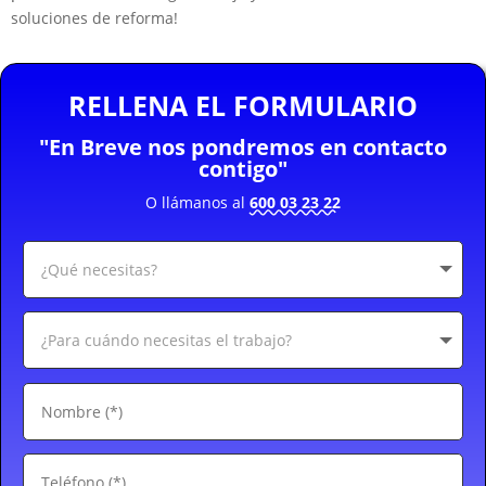
soluciones de reforma!
RELLENA EL FORMULARIO
"En Breve nos pondremos en contacto
contigo"
O llámanos al
600 03 23 22