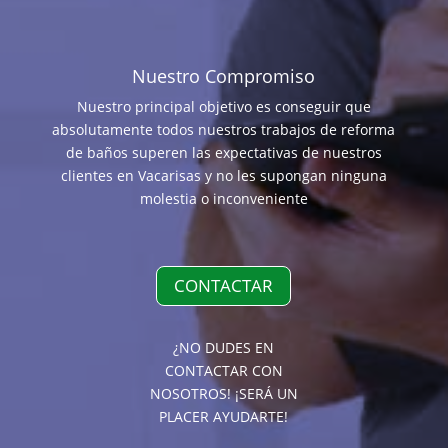
Nuestro Compromiso
Nuestro principal objetivo es conseguir que
absolutamente todos nuestros trabajos de reforma
de baños superen las expectativas de nuestros
clientes en Vacarisas y no les supongan ninguna
molestia o inconveniente
CONTACTAR
¿NO DUDES EN
CONTACTAR CON
NOSOTROS! ¡SERÁ UN
PLACER AYUDARTE!