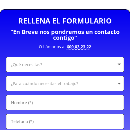
RELLENA EL FORMULARIO
"En Breve nos pondremos en contacto
contigo"
O llámanos al
600 03 23 22