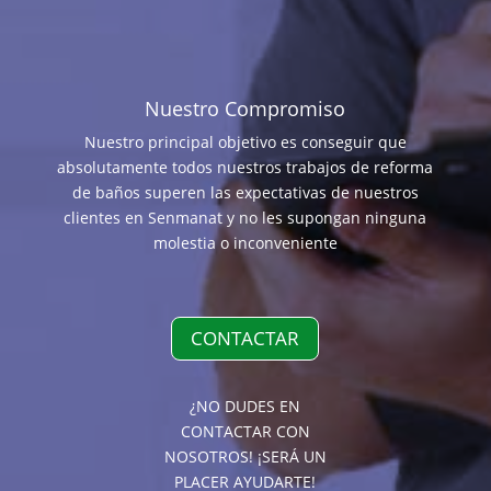
Nuestro Compromiso
Nuestro principal objetivo es conseguir que
absolutamente todos nuestros trabajos de reforma
de baños superen las expectativas de nuestros
clientes en Senmanat y no les supongan ninguna
molestia o inconveniente
CONTACTAR
¿NO DUDES EN
CONTACTAR CON
NOSOTROS! ¡SERÁ UN
PLACER AYUDARTE!