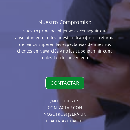
Nuestro Compromiso
Nuestro principal objetivo es conseguir que
absolutamente todos nuestros trabajos de reforma
de baños superen las expectativas de nuestros
clientes en Navarclés y no les supongan ninguna
molestia o inconveniente
CONTACTAR
¿NO DUDES EN
CONTACTAR CON
NOSOTROS! ¡SERÁ UN
PLACER AYUDARTE!