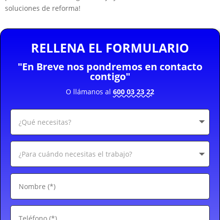
soluciones de reforma!
RELLENA EL FORMULARIO
"En Breve nos pondremos en contacto
contigo"
O llámanos al
600 03 23 22