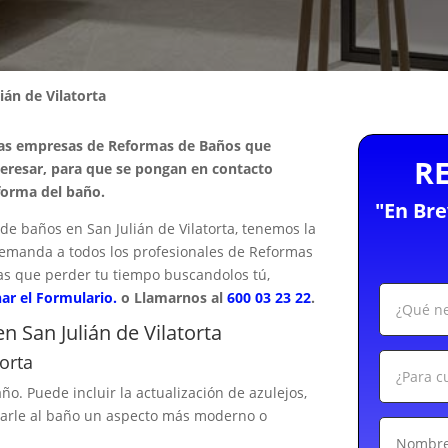
ián de Vilatorta
las empresas de Reformas de Baños que
R
teresar, para que se pongan en contacto
forma del baño.
"En Br
 baños en San Julián de Vilatorta, tenemos la
u demanda a todos los profesionales de Reformas
gas que perder tu tiempo buscandolos tú,
nar el Formulario.
o Llamarnos al
600 03 23 22
.
 San Julián de Vilatorta
orta
ño. Puede incluir la actualización de azulejos,
 darle al baño un aspecto más moderno o