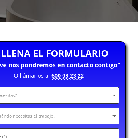
ELLENA EL FORMULARIO
eve nos pondremos en contacto contigo"
O llámanos al
600 03 23 22